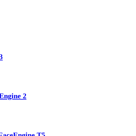
3
oEngine 2
น FaceEngine T5