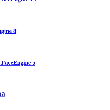
ngine 8
น FaceEngine 5
อล