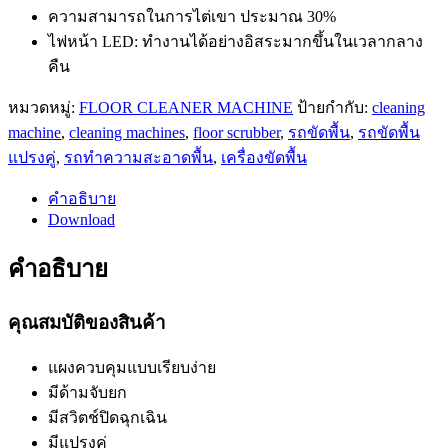
ความสามารถในการไต่เขา ประมาณ 30%
ไฟหน้า LED: ทำงานได้อย่างอิสระมากขึ้นในเวลากลาง
คืน
หมวดหมู่:
FLOOR CLEANER MACHINE
ป้ายกำกับ:
cleaning
machine
,
cleaning machines
,
floor scrubber
,
รถขัดพื้น
,
รถขัดพื้น
แปรงคู่
,
รถทำความสะอาดพื้น
,
เครื่องขัดพื้น
คำอธิบาย
Download
คำอธิบาย
คุณสมบัติของสินค้า
แผงควบคุมแบบเรียบง่าย
มีด้ามจับยก
มีสวิตช์ปิดฉุกเฉิน
มีแปรงคู่