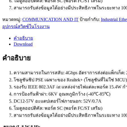
โมดูลออปติคัล: พอร์ต SC (พอร์ต FC/ST เสริม)
สามารถรับส่งข้อมูลได้อย่างมีประสิทธิภาพในระยะทาง 10
หมวดหมู่:
COMMUNICATION AND IT
ป้ายกำกับ:
Industrial Eth
อุปกรณ์สวิตช์ในโรงงาน
คำอธิบาย
Download
คำอธิบาย
ความสามารถในการสลับ: 4Gbps อัตราการส่งต่อแพ็กเก็ต: 
โซลูชันชิป PSE เฉพาะของ Realtek+ (โซลูชันที่ไม่ใช่ MCU)
รองรับ IEEE 802.3AF /at แหล่งจ่ายไฟแต่ละพอร์ต 15.4W ก
การป้องกันฟ้าผ่า: 6KV อุณหภูมิกว้าง (-40℃-85℃)
DC12-57V อะแดปเตอร์ไฟภายนอก: 52V/0.7A
โมดูลออปติคัล: พอร์ต SC (พอร์ต FC/ST เสริม)
สามารถรับส่งข้อมูลได้อย่างมีประสิทธิภาพในระยะทาง 10
ขนาด (L * W * H):