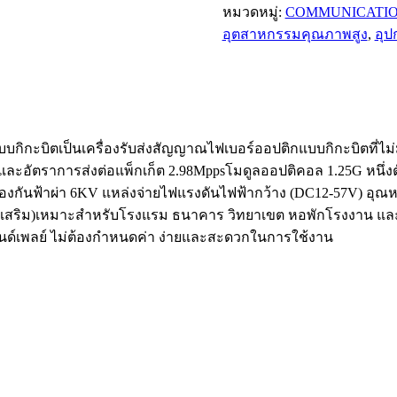
หมวดหมู่:
COMMUNICATIO
อุตสาหกรรมคุณภาพสูง
,
อุป
แบบกิกะบิตเป็นเครื่องรับส่งสัญญาณไฟเบอร์ออปติกแบบกิกะบิตที่ไ
ะอัตราการส่งต่อแพ็กเก็ต 2.98Mppsโมดูลออปติคอล 1.25G หนึ่งตัว:
้องกันฟ้าผ่า 6KV แหล่งจ่ายไฟแรงดันไฟฟ้ากว้าง (DC12-57V) อุณห
ST เสริม)เหมาะสำหรับโรงแรม ธนาคาร วิทยาเขต หอพักโรงงาน แล
นด์เพลย์ ไม่ต้องกำหนดค่า ง่ายและสะดวกในการใช้งาน