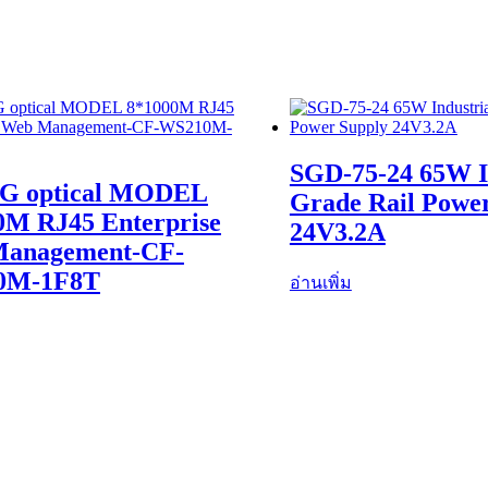
SGD-75-24 65W I
5G optical MODEL
Grade Rail Powe
0M RJ45 Enterprise
24V3.2A
anagement-CF-
0M-1F8T
อ่านเพิ่ม