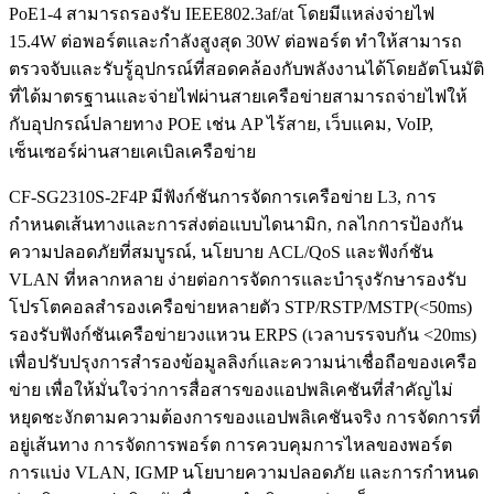
PoE1-4 สามารถรองรับ IEEE802.3af/at โดยมีแหล่งจ่ายไฟ
15.4W ต่อพอร์ตและกำลังสูงสุด 30W ต่อพอร์ต ทำให้สามารถ
ตรวจจับและรับรู้อุปกรณ์ที่สอดคล้องกับพลังงานได้โดยอัตโนมัติ
ที่ได้มาตรฐานและจ่ายไฟผ่านสายเครือข่ายสามารถจ่ายไฟให้
กับอุปกรณ์ปลายทาง POE เช่น AP ไร้สาย, เว็บแคม, VoIP,
เซ็นเซอร์ผ่านสายเคเบิลเครือข่าย
CF-SG2310S-2F4P มีฟังก์ชันการจัดการเครือข่าย L3, การ
กำหนดเส้นทางและการส่งต่อแบบไดนามิก, กลไกการป้องกัน
ความปลอดภัยที่สมบูรณ์, นโยบาย ACL/QoS และฟังก์ชัน
VLAN ที่หลากหลาย ง่ายต่อการจัดการและบำรุงรักษารองรับ
โปรโตคอลสำรองเครือข่ายหลายตัว STP/RSTP/MSTP(<50ms)
รองรับฟังก์ชันเครือข่ายวงแหวน ERPS (เวลาบรรจบกัน <20ms)
เพื่อปรับปรุงการสำรองข้อมูลลิงก์และความน่าเชื่อถือของเครือ
ข่าย เพื่อให้มั่นใจว่าการสื่อสารของแอปพลิเคชันที่สำคัญไม่
หยุดชะงักตามความต้องการของแอปพลิเคชันจริง การจัดการที่
อยู่เส้นทาง การจัดการพอร์ต การควบคุมการไหลของพอร์ต
การแบ่ง VLAN, IGMP นโยบายความปลอดภัย และการกำหนด