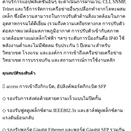
ค่าบริการแอปพลิเคชันอื่นๆ จะดำเนินการผ่านเว็บ, CLI, SNMP,
Telnet และวิธีการจัดการเครือข่ายอื่นๆเปลือกทำจากโลหะผสม
เหล็ก ซึ่งมีความสามารถในการปรับตัวด้านสิ่งแวดล้อมในภาค
อุตสาหกรรมได้ดีเยี่ยม (รวมถึงความเสถียรทางกล การปรับตัว
ต่อสภาพแวดล้อมสภาพภูมิอากาศ การปรับตัวเข้ากับสภาพ
แวดล้อมทางแม่เหล็กไฟฟ้า ฯลฯ) ระดับการป้องกันคือ IP40 ใช้
พลังงานต่ำและไม่มีพัดลม รับประกัน 5 ปีเหมาะสำหรับ
วิทยาเขต โรงแรม และองค์กร การเข้าถึงเครือข่ายเครือข่าย
วิทยาเขต การบรรจบกัน และสถานการณ์การใช้งานหลัก
คุณสมบัติของสินค้า:
 access การเข้าถึงกิกะบิต, อัปลิงค์พอร์ตกิกะบิต SFP
◇ รองรับการส่งต่อด้วยสายความเร็วแบบไม่ปิดกั้น
◇ รองรับฟูลดูเพล็กซ์ตาม IEEE802.3x และฮาล์ฟดูเพล็กซ์ตาม
แรงดันย้อนกลับ
◇ รองรับพอร์ต Gigabit Ethernet และพอร์ต Gigabit SFP รวมกัน