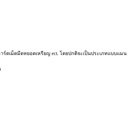
ะสมการ์ดเม็ดมีดหยอดเหรียญ ect. โดยปกติจะเป็นประเภทแบบแมน
น