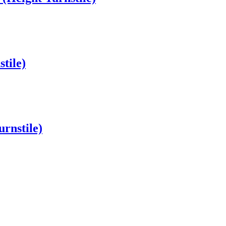
tile)
turnstile)