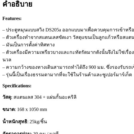
คำอธิบาย
Features:
– ประตูหมุนแบบสวิง DS205a ออกแบบมาเพื่อควบคุมการเข้าหรือ
–
ตัวเครื่องทําจากสแตนเลสขัดเงา
วัสดุแขนเป็นลูกแก้วหรือสแตนเล
– มันเป็นการตั้งค่าทิศทาง
– ตัวเครื่องมีความเพรียวบางและกะทัดรัดมากดังนั้นจึงไม่ใช่เร
นวล
– ความกว้างของทางเดินสามารถทําได้ถึง 900 มม. ซึ่งรองรับ
– รุ่นนี้เป็นเรื่องธรรมดามากที่จะใช้ในร้านค้าและซูเปอร์มาร์เก็ต
Specifications:
วัสดุ
: สแตนเลส 304 + แผ่นกั้นอะคริลิ
ขนาด
: 168 x 1050 mm
น้ําหนักสุทธิ
: 25kg/ชิ้น
อัตราการผ่าน
: 30 คน / นาที