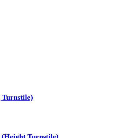
 Turnstile)
(Height Turnstile)