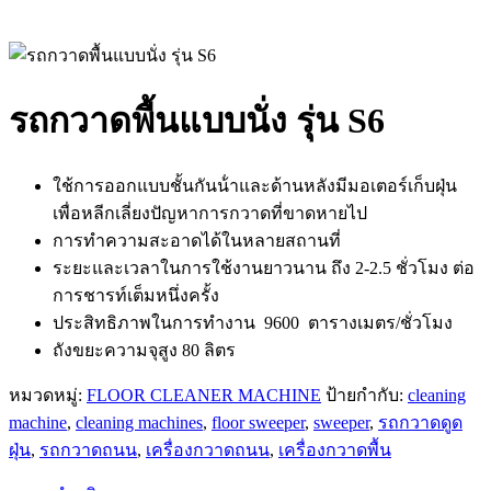
รถกวาดพื้นแบบนั่ง รุ่น S6
ใช้การออกแบบชั้นกันน้ําและด้านหลังมีมอเตอร์เก็บฝุ่น
เพื่อหลีกเลี่ยงปัญหาการกวาดที่ขาดหายไป
การทำความสะอาดได้ในหลายสถานที่
ระยะและเวลาในการใช้งานยาวนาน ถึง 2-2.5 ชั่วโมง ต่อ
การชารท์เต็มหนึ่งครั้ง
ประสิทธิภาพในการทำงาน 9600 ตารางเมตร/ชั่วโมง
ถังขยะความจุสูง
80
ลิตร
หมวดหมู่:
FLOOR CLEANER MACHINE
ป้ายกำกับ:
cleaning
machine
,
cleaning machines
,
floor sweeper
,
sweeper
,
รถกวาดดูด
ฝุ่น
,
รถกวาดถนน
,
เครื่องกวาดถนน
,
เครื่องกวาดพื้น