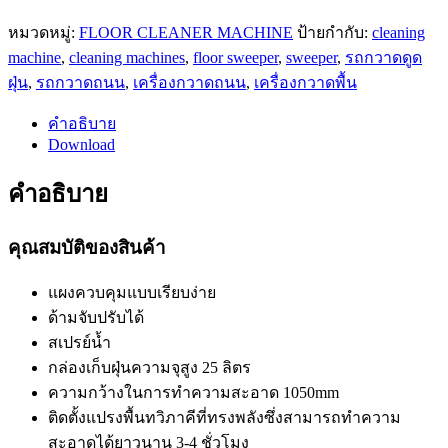
หมวดหมู่:
FLOOR CLEANER MACHINE
ป้ายกำกับ:
cleaning
machine
,
cleaning machines
,
floor sweeper
,
sweeper
,
รถกวาดดูด
ฝุ่น
,
รถกวาดถนน
,
เครื่องกวาดถนน
,
เครื่องกวาดพื้น
คำอธิบาย
Download
คำอธิบาย
คุณสมบัติของสินค้า
แผงควบคุมแบบเรียบง่าย
ด้ามจับปรับได้
สเปรย์น้ำ
กล่องเก็บฝุ่นความจุสูง 25 ลิตร
ความกว้างในการทำความสะอาด 1050mm
ติดตั้งแปรงพื้นทวิภาคีที่ทรงพลังซึ่งสามารถทําความ
สะอาดได้ยาวนาน 3-4 ชั่วโมง